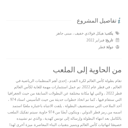
تفاصيل المشروع
يكتب:
هيكل فولاذي خفيف ، مبنى جاهز
تاريخ:
فبراير 2022
دولة:
قطر
من الحاوية إلى الملعب
تقام بطولة كأس العالم لكرة القدم ، إحدى أهم المنظمات الرياضية في
العالم ، في قطر عام 2022. تم عمل استثمارات مهمة للغاية لكأس العالم
قطر 2022 ، والتي لها مكانة مختلفة عن البطولات السابقة من حيث الجغرافيا
التي ستقام فيها ، كما تم اتخاذ خطوات حديثة من حيث التأسيس. استاد 974 ،
أحد الملاعب التي ستستضيف البطولة ، يلفت الانتباه باعتباره ملعبًا استمد
اسمه من رمز قطر الدولي ، ويتكون أيضًا من 974 حاوية. سيتم تفكيك الملعب
بالكامل بعد انتهاء البطولة وإرساله إلى تونس كهدية ، والذي تم تشييده
خصيصًا لنهائيات كأس العالم ويتميز بتقنيات البناء المعاصرة. ميزة أخرى لهذا