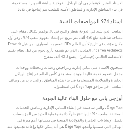
الاستاد المثير للاهتمام هي أن الهياكل الفولاذية سابقة التجهيز المستخدمة
في بناء المناطق الإدارية والمناطق الأمنية للملعب يتم إنتاجها في بلادنا.
استاد 974 المواصفات الفنية
الملعب الذي شيد في الدوحة بقطر وافتتح في 30 نوفمبر 2021 ، مقام على
مساحة شاطئية تبلغ 450 ألف متر مربع. تم إنشاء مفهوم ملعب 974 ، وهو أول
مكان مؤقت في تاريخ كأس العالم FIFA بتصميمه المعياري ، من قبل Fenwick
Iribarren Architects. الملعب ، الذي تم تقييمه بأربع نجوم من قبل نظام تقييم
الاستدامة العالمي (جيساس) ، يتسع لـ 40 ألف متفرج.
سيحتوي الاستاد على مباني إدارية ومراحيض ودشات ومحطات ووحدات
مدخل لتقديم خدمة عالية الجودة لمشاهدي كأس العالم. تم إنتاج الهياكل
الجاهزة والفولاذية المستخدمة في بناء هذه المناطق ، والتي تزيد من وظائف
الملعب ، في مرافق Özge Yapı في اسطنبول.
أوزجي يابي مع حلول البناء عالية الجودة
Özge Yapı ، والتي ساهمت في إنشاء المباني الإدارية ومناطق الخدمات
المختلفة لملعب 974 ؛ إنها تنتج حلولًا دائمة وعملية للعديد من المؤسسات
بفضل الإنشاءات الجاهزة والفولاذية المنتجة في منشآتها. أهم ميزة في
الهياكل التي صممها وأنتجها
Özge Yapı
هي أنه يمكن فكها وإعادة تجميعها عند