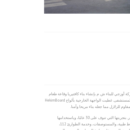
 أوزجي للبناء ش. م بإنشاء بناء كافتيريا وقاعة طعام
مسبق الصنع في حديقة مستشفاها وافتتحته للخدمة. أتم بناء هذه الكافتيريا في أوسكودار وقد صممت من طابقين لتلبية احتياجات العاملين في المستشفى. غطيت الواجهة الخارجية بألواح HekimBoard
تعمل شركة أوزجي للإنشاءات، المتخصصة في قطاع الأبنية الصحية على إيجاد الحلول الإنشائية البديلة المختلفة وتلبية احتياجات عملائها باستمرار. بتجربتها التي تنوف على 30 عامًا، وباستخدامها
التكنولوجيا الأحدث والأعلى جودة نالت الشركة التقدير، وصممت داخل البلاد وخارجها أبنية مختلفة الاغراض. وأنشأت أبنية كالمستشفيات، والنقاط طبية، والمستوصفات، وخدمة الطوارئ 112،