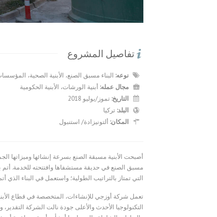
تفاصيل المشروع
نوعه:
البناء مسبق الصنع، الأبنية الصحية، المؤسسات
مجال عمله:
أبنية الورشات، الأبنية الحكومية
التاريخ:
تموز/يوليو 2018
البلد:
تركيا
المكان:
ألتونيزادة/ استنبول
أصبحت الأبنية مسبقة الصنع بسرعة إنشائها وميزاتها الجما
التي تمتاز بالتراتيب الطولية؛ واستعمل في البناء الذي أتم في فترة قصيرة، ألياف ا