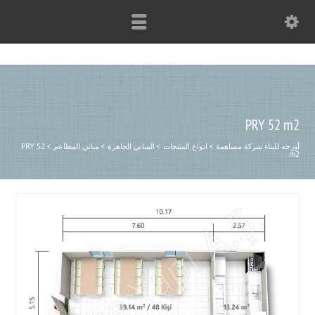
PRY 52 m2
أوزجه للبناء شركة مساهمة
>
انواع المنتجات
>
المباني الجاهزة
>
مباني المطاعم
>
PRY 52
m2