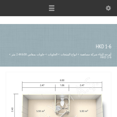
HKD 1-6
أوزجه للبناء شركة مساهمة
>
انواع المنتجات
>
الحاويات
>
حاويات بمقاس 2.4X6.00 متر
>
HKD 1-6