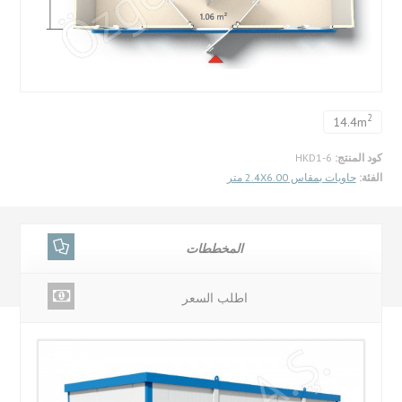
2
14.4m
كود المنتج:
HKD1-6
الفئة:
حاويات بمقاس 2.4X6.00 متر
المخططات
اطلب السعر